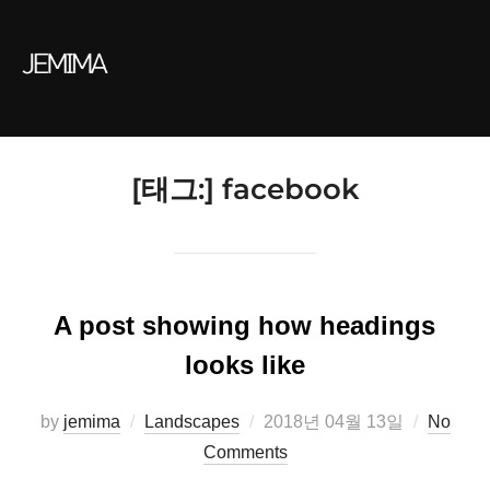
Skip
to
content
[태그:]
facebook
A post showing how headings
looks like
Posted
by
jemima
Landscapes
2018년 04월 13일
No
on
Comments