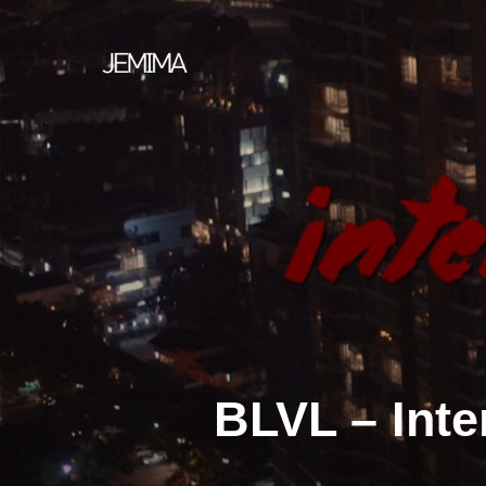
Skip
to
content
BLVL – Inte