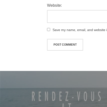
Website:
Save my name, email, and website in
글
탐
색