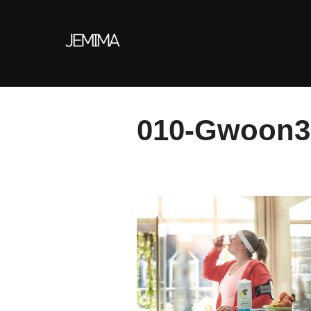
Skip
to
content
010-Gwoon3-