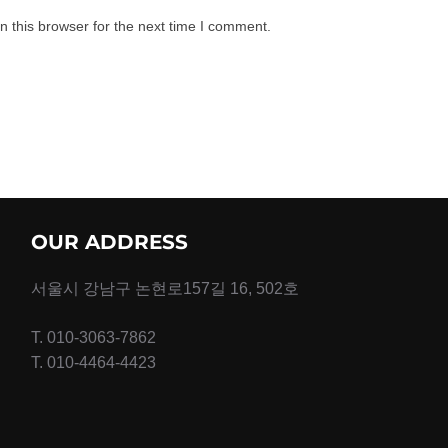
 this browser for the next time I comment.
OUR ADDRESS
서울시 강남구 논현로157길 16, 502호
T. 010-3063-7862
T. 010-4464-4423