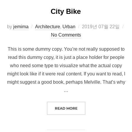
City Bike
Posted
by
jemima
Architecture
,
Urban
2019년 07월 22일
on
No Comments
This is some dummy copy. You’re not really supposed to
read this dummy copy, it is just a place holder for people
who need some type to visualize what the actual copy
might look like if it were real content. If you want to read, I
might suggest a good book, perhaps Melville. That’s why
…
“CITY BIKE”
READ MORE