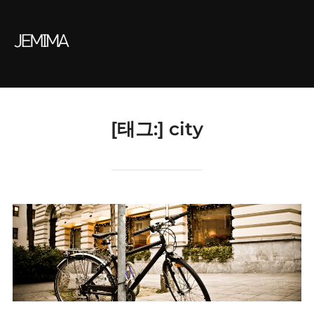
Skip
to
content
[태그:]
city